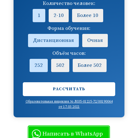
Количество человек:
1
2-10
Более 10
Форма обучения:
Дистанционная
Очная
Объём часов:
252
502
Более 502
РАССЧИТАТЬ
Образовательная лицензия № Л035-01215-72/00190064
от 17.03.2021
Написать в WhatsApp